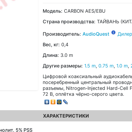
Модель:
CARBON AES/EBU
Страна производства:
ТАЙВАНЬ (КИТ
Производитель:
AudioQuest
Дилер
Вес, кг:
0,4
Длина:
3.0 m
Другие размеры:
1.5 m
,
0.75 m
,
1.0 m
,
Цифровой коаксиальный аудиокабель,
посеребренный центральный проводн
разъемы, Nitrogen-Injected Hard-Cell F
72 В, оплётка чёрно-серого цвета.
ХАРАКТЕРИСТИКИ
нолит, 5% PSS