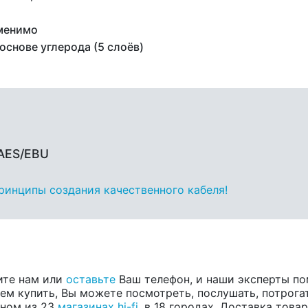
менимо
основе углерода (5 слоёв)
AES/EBU
принципы создания качественного кабеля!
ите нам или
оставьте
Ваш телефон, и наши эксперты по
ем купить, Вы можете посмотреть, послушать, потрога
одном из 23
магазинах hi-fi
, в 18 городах. Доставка тов