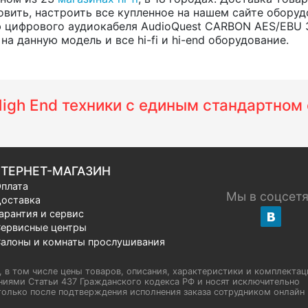
вить, настроить все купленное на нашем сайте оборуд
 цифрового аудиокабеля AudioQuest CARBON AES/EBU 
а данную модель и все hi-fi и hi-end оборудование.
 High End техники с единым стандартно
ТЕРНЕТ-МАГАЗИН
плата
Мы в соцсет
оставка
арантия и сервис
ервисные центры
алоны и комнаты прослушивания
u, в том числе цены товаров, описания, характеристики и комплектац
иями Статьи 437 Гражданского кодекса РФ и носят исключительно
олько после подтверждения исполнения заказа сотрудником онлайн H