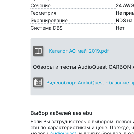
Сечение
24 AWG
Геометрия
Не при
Экранирование
NDS на 
Система DBS
Нет
Каталог AQ_май_2019.pdf
Обзоры и тесты AudioQuest CARBON 
Видеообзор: AudioQuest - базовые 
Выбор кабелей aes ebu
Если Вы затрудняетесь с выбором, позвон
ebu по характеристикам и цене. Прежде, ч
модели
AudioQuest
, и других брендов, в 