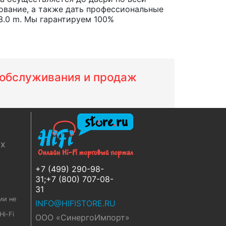
ование, а также дать профессиональные
3.0 m. Мы гарантируем 100%
м обслуживания и продаж
ях
+7 (499) 290-98-
31;+7 (800) 707-08-
31
ии не
INFO@HIFISTORE.RU
i-Fi
ООО «СинергоИмпорт»