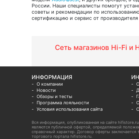
России. Наши специалисты помогут устано
советы и рекомендации по использованию
сертификацию и сервис от производителя н
Сеть магазинов Hi-Fi и
ИНФОРМАЦИЯ
ИН
О компании
О
Новости
Д
Обзоры и тесты
Г
Программа лояльности
С
Условия использования сайта
С
Вся информация, опубликованная на сайте hifistore.r
являются публичной офертой, определяемой положен
справочный характер. Договор оферты заключается т
торгового портала hifistore.ru.