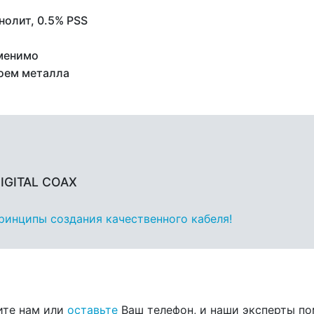
нолит, 0.5% PSS
менимо
оем металла
DIGITAL COAX
принципы создания качественного кабеля!
ите нам или
оставьте
Ваш телефон, и наши эксперты п