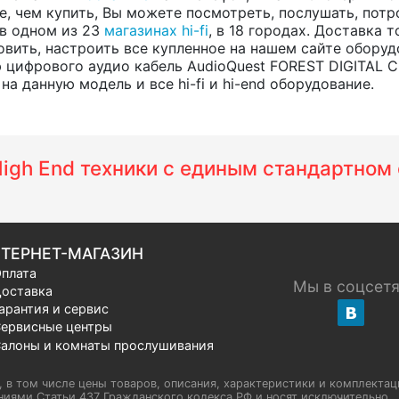
е, чем купить, Вы можете посмотреть, послушать, потр
 в одном из 23
магазинах hi-fi
, в 18 городах. Доставка 
вить, настроить все купленное на нашем сайте оборуд
 цифрового аудио кабель AudioQuest FOREST DIGITAL C
а данную модель и все hi-fi и hi-end оборудование.
 High End техники с единым стандартно
ТЕРНЕТ-МАГАЗИН
плата
Мы в соцсет
оставка
арантия и сервис
ервисные центры
алоны и комнаты прослушивания
u, в том числе цены товаров, описания, характеристики и комплектац
иями Статьи 437 Гражданского кодекса РФ и носят исключительно