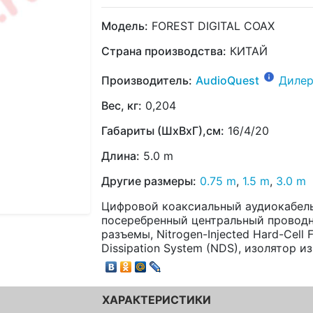
Модель:
FOREST DIGITAL COAX
Страна производства:
КИТАЙ
Производитель:
AudioQuest
Дилер
Вес, кг:
0,204
Габариты (ШхВхГ),см:
16/4/20
Длина:
5.0 m
Другие размеры:
0.75 m
,
1.5 m
,
3.0 m
Цифровой коаксиальный аудиокабель
посеребренный центральный проводн
разъемы, Nitrogen-Injected Hard-Cell F
Dissipation System (NDS), изолятор и
ХАРАКТЕРИСТИКИ