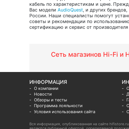
кабель по характеристикам и цене. Прежд
Вас модели
AudioQuest
, и других брендов,
России. Наши специалисты помогут устано
советы и рекомендации по использованию
сертификацию и сервис от производителя н
Сеть магазинов Hi-Fi и
ИНФОРМАЦИЯ
ИН
О компании
О
Новости
Д
Обзоры и тесты
Г
Программа лояльности
С
Условия использования сайта
С
Вся информация, опубликованная на сайте hifistore.r
являются публичной офертой, определяемой положен