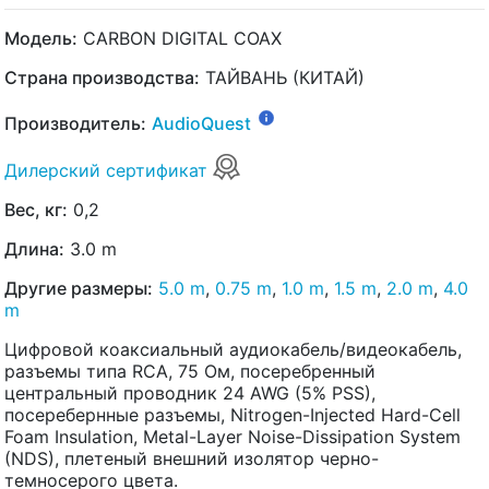
Модель:
CARBON DIGITAL COAX
Страна производства:
ТАЙВАНЬ (КИТАЙ)
Производитель:
AudioQuest
Дилерский сертификат
Вес, кг:
0,2
Длина:
3.0 m
Другие размеры:
5.0 m
,
0.75 m
,
1.0 m
,
1.5 m
,
2.0 m
,
4.0
m
Цифровой коаксиальный аудиокабель/видеокабель,
разъемы типа RCA, 75 Ом, посеребренный
центральный проводник 24 AWG (5% PSS),
посеребернные разъемы, Nitrogen-Injected Hard-Cell
Foam Insulation, Metal-Layer Noise-Dissipation System
(NDS), плетеный внешний изолятор черно-
темносерого цвета.