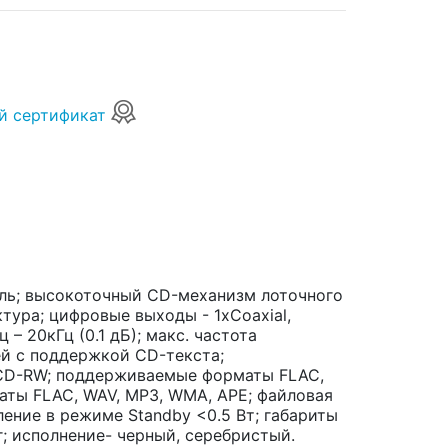
й сертификат
ль; высокоточный CD-механизм лоточного
тура; цифровые выходы - 1xCoaxial,
ц – 20кГц (0.1 дБ); макс. частота
ей с поддержкой CD-текста;
CD-RW; поддерживаемые форматы FLAC,
аты FLAC, WAV, MP3, WMA, APE; файловая
ление в режиме Standby <0.5 Вт; габариты
г; исполнение- черный, серебристый.