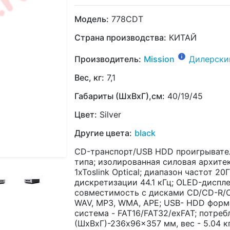
Модель:
778CDT
Страна производства:
КИТАЙ
Производитель:
Mission
Дилерски
Вес, кг:
7,1
Габариты (ШхВхГ),см:
40/19/45
Цвет:
Silver
Другие цвета:
black
CD-транспорт/USB HDD проигрывате
типа; изолированная силовая архитек
1xToslink Optical; диапазон частот 20Г
дискретизации 44.1 кГц; OLED-диспл
совместимость с дисками CD/CD-R/
WAV, MP3, WMA, APE; USB- HDD форм
система - FAT16/FAT32/exFAT; потреб
(ШхВхГ)-236x96x357 мм, вес - 5.04 к