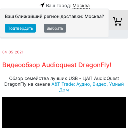
Ваш город:
Москва
Ваш ближайший регион доставки: Москва?
Подтвердить
Выбрать
Главная
Обзоры и тесты
04-05-2021
Видеообзор Audioquest DragonFly!
Обзор семейства лучших USB - ЦАП AudioQuest
DragonFly на канале
A&T Trade: Аудио, Видео, Умный
Дом