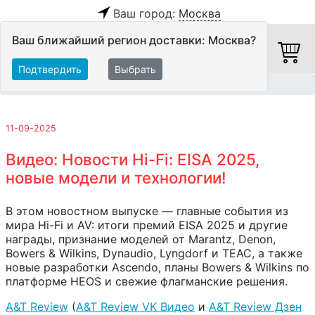
Ваш город:
Москва
Ваш ближайший регион доставки: Москва?
Подтвердить
Выбрать
Главная
Обзоры и тесты
11-09-2025
Видео: Новости Hi-Fi: EISA 2025,
новые модели и технологии!
В этом новостном выпуске — главные события из
мира Hi-Fi и AV: итоги премий EISA 2025 и другие
награды, признание моделей от Marantz, Denon,
Bowers & Wilkins, Dynaudio, Lyngdorf и TEAC, а также
новые разработки Ascendo, планы Bowers & Wilkins по
платформе HEOS и свежие флагманские решения.
A&T Review
(
A&T Review VK Видео
и
A&T Review Дзен