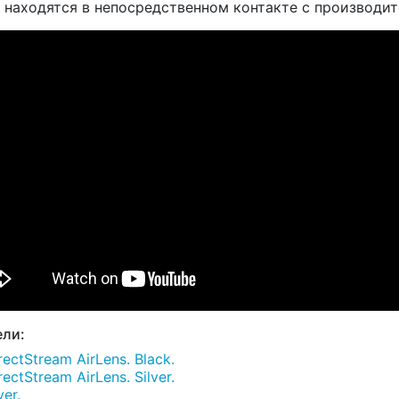
е находятся в непосредственном контакте с производи
ли:
ctStream AirLens. Black.
ctStream AirLens. Silver.
er.