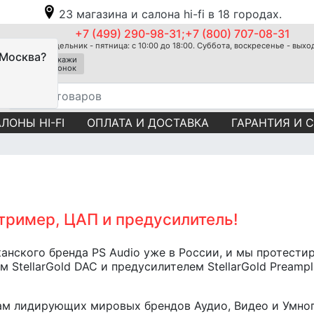
23 магазина и салона hi-fi в 18 городах.
+7 (499) 290-98-31;+7 (800) 707-08-31
Понедельник - пятница: с 10:00 до 18:00. Суббота, воскресенье - вых
 Москва?
Закажи
звонок
ЛОНЫ HI-FI
ОПЛАТА И ДОСТАВКА
ГАРАНТИЯ И 
Стример, ЦАП и предусилитель!
анского бренда PS Audio уже в России, и мы протести
StellarGold DAC и предусилителем StellarGold Preampli
ам лидирующих мировых брендов Аудио, Видео и Умно