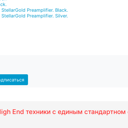
ck.
ellarGold Preamplifier. Black.
llarGold Preamplifier. Silver.
дписаться
 High End техники с единым стандартно