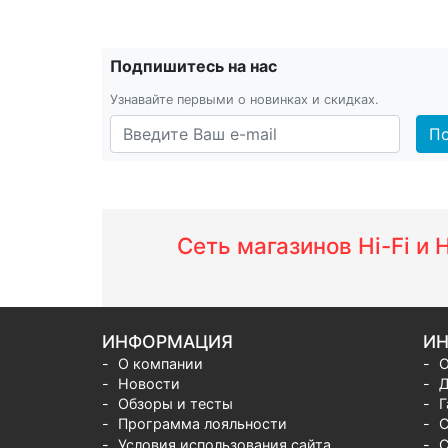
Подпишитесь на нас
Узнавайте первыми о новинках и скидках.
По
Сеть магазинов Hi-Fi и
ИНФОРМАЦИЯ
ИН
О компании
О
Новости
Д
Обзоры и тесты
Г
Программа лояльности
С
Условия использования сайта
С