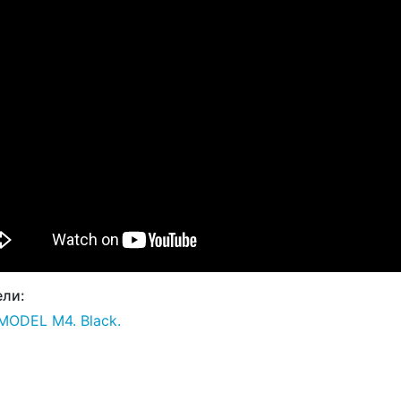
ли:
MODEL M4. Black.