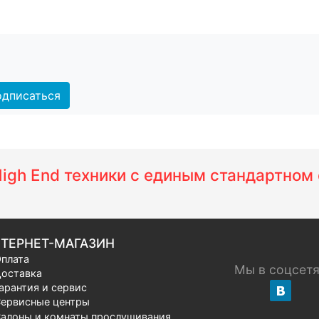
дписаться
 High End техники с единым стандартно
ТЕРНЕТ-МАГАЗИН
плата
Мы в соцсет
оставка
арантия и сервис
ервисные центры
алоны и комнаты прослушивания