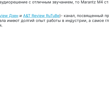
аудиорешение с отличным звучанием, то Marantz M4 с
view Дзен
и
A&T Review RuTuBe
)-
канал, посвященный 
ала имеют долгий опыт работы в индустрии, а самое г
я.