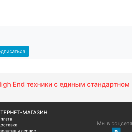
дписаться
 High End техники с единым стандартно
ТЕРНЕТ-МАГАЗИН
плата
Мы в соцсет
оставка
арантия и сервис