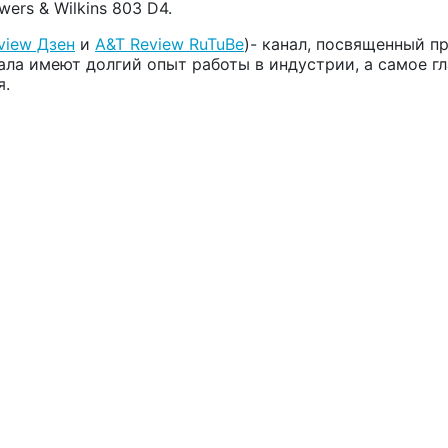
rs & Wilkins 803 D4.
view Дзен
и
A&T Review RuTuBe
)-
канал, посвященный 
ала имеют долгий опыт работы в индустрии, а самое г
я.