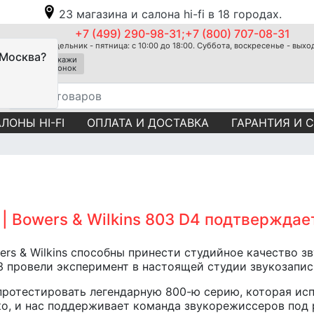
23 магазина и салона hi-fi в 18 городах.
+7 (499) 290-98-31;+7 (800) 707-08-31
Понедельник - пятница: с 10:00 до 18:00. Суббота, воскресенье - вых
 Москва?
Закажи
звонок
ЛОНЫ HI-FI
ОПЛАТА И ДОСТАВКА
ГАРАНТИЯ И 
| Bowers & Wilkins 803 D4 подтверждает
ers & Wilkins способны принести студийное качество з
 провели эксперимент в настоящей студии звукозапис
 протестировать легендарную 800-ю серию, которая ис
ко, и нас поддерживает команда звукорежиссеров под