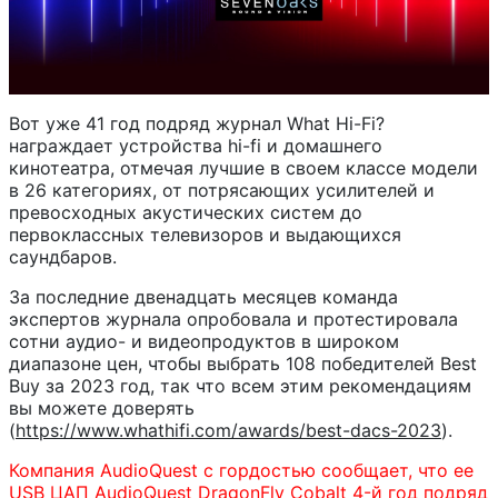
Вот уже 41 год подряд журнал What Hi-Fi?
награждает устройства hi-fi и домашнего
кинотеатра, отмечая лучшие в своем классе модели
в 26 категориях, от потрясающих усилителей и
превосходных акустических систем до
первоклассных телевизоров и выдающихся
саундбаров.
За последние двенадцать месяцев команда
экспертов журнала опробовала и протестировала
сотни аудио- и видеопродуктов в широком
диапазоне цен, чтобы выбрать 108 победителей Best
Buy за 2023 год, так что всем этим рекомендациям
вы можете доверять
(
https://www.whathifi.com/awards/best-dacs-2023
).
Компания AudioQuest с гордостью сообщает, что ее
USB ЦАП AudioQuest DragonFly Cobalt 4-й год подряд