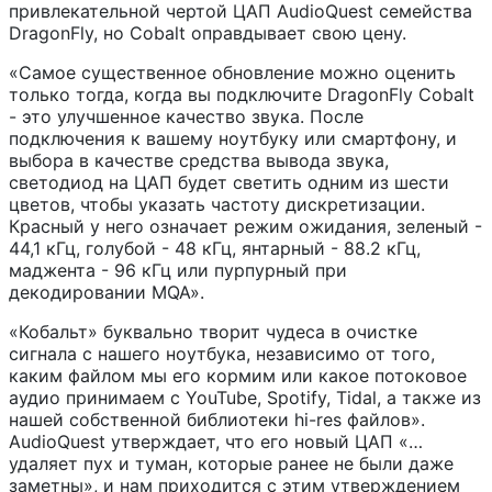
привлекательной чертой ЦАП AudioQuest семейства
DragonFly, но Cobalt оправдывает свою цену.
«Самое существенное обновление можно оценить
только тогда, когда вы подключите DragonFly Cobalt
- это улучшенное качество звука. После
подключения к вашему ноутбуку или смартфону, и
выбора в качестве средства вывода звука,
светодиод на ЦАП будет светить одним из шести
цветов, чтобы указать частоту дискретизации.
Красный у него означает режим ожидания, зеленый -
44,1 кГц, голубой - 48 кГц, янтарный - 88.2 кГц,
маджента - 96 кГц или пурпурный при
декодировании MQA».
«Кобальт» буквально творит чудеса в очистке
сигнала с нашего ноутбука, независимо от того,
каким файлом мы его кормим или какое потоковое
аудио принимаем с YouTube, Spotify, Tidal, а также из
нашей собственной библиотеки hi-res файлов».
AudioQuest утверждает, что его новый ЦАП «…
удаляет пух и туман, которые ранее не были даже
заметны», и нам приходится с этим утверждением