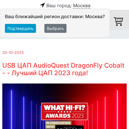
Ваш город:
Москва
Ваш ближайший регион доставки: Москва?
Подтвердить
Выбрать
Главная
Обзоры и тесты
20-10-2023
USB ЦАП AudioQuest DragonFly Cobalt
- - Лучший ЦАП 2023 года!