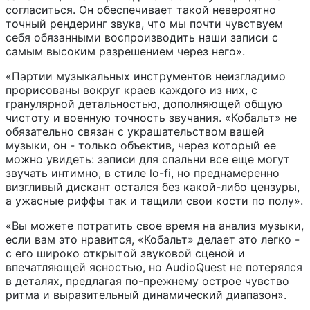
согласиться. Он обеспечивает такой невероятно
точный рендеринг звука, что мы почти чувствуем
себя обязанными воспроизводить наши записи с
самым высоким разрешением через него».
«Партии музыкальных инструментов неизгладимо
прорисованы вокруг краев каждого из них, с
гранулярной детальностью, дополняющей общую
чистоту и военную точность звучания. «Кобальт» не
обязательно связан с украшательством вашей
музыки, он - только объектив, через который ее
можно увидеть: записи для спальни все еще могут
звучать интимно, в стиле lo-fi, но преднамеренно
визгливый дискант остался без какой-либо цензуры,
а ужасные риффы так и тащили свои кости по полу».
«Вы можете потратить свое время на анализ музыки,
если вам это нравится, «Кобальт» делает это легко -
с его широко открытой звуковой сценой и
впечатляющей ясностью, но AudioQuest не потерялся
в деталях, предлагая по-прежнему острое чувство
ритма и выразительный динамический диапазон».