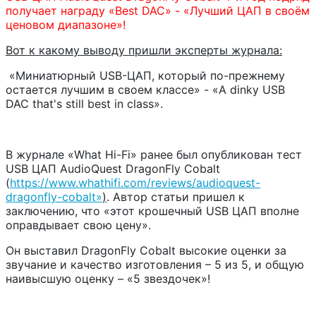
получает награду «Best DAC» - «Лучший ЦАП в своём
ценовом диапазоне»!
Вот к какому выводу пришли эксперты журнала:
«Миниатюрный USB-ЦАП, который по-прежнему
остается лучшим в своем классе» - «A dinky USB
DAC that's still best in class».
В журнале «What Hi-Fi» ранее был опубликован тест
USB ЦАП AudioQuest DragonFly Cobalt
(
https://www.whathifi.com/reviews/audioquest-
dragonfly-cobalt»
)
. Автор статьи пришел к
заключению, что «этот крошечный USB ЦАП вполне
оправдывает свою цену».
Он выставил DragonFly Cobalt высокие оценки за
звучание и качество изготовления – 5 из 5, и общую
наивысшую оценку – «5 звездочек»!