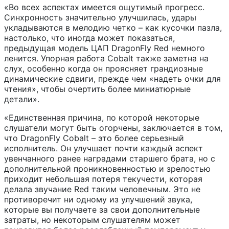
«Во всех аспектах имеется ощутимый прогресс.
Синхронность значительно улучшилась, удары
укладываются в мелодию четко – как кусочки пазла,
настолько, что иногда может показаться,
предыдущая модель ЦАП DragonFly Red немного
ленится. Упорная работа Cobalt также заметна на
слух, особенно когда он проясняет грандиозные
динамические сдвиги, прежде чем «надеть очки для
чтения», чтобы очертить более миниатюрные
детали».
«Единственная причина, по которой некоторые
слушатели могут быть огорчены, заключается в том,
что DragonFly Cobalt – это более серьезный
исполнитель. Он улучшает почти каждый аспект
увенчанного ранее наградами старшего брата, но с
дополнительной проникновенностью и зрелостью
приходит небольшая потеря текучести, которая
делала звучание Red таким человечным. Это не
противоречит ни одному из улучшений звука,
которые вы получаете за свои дополнительные
затраты, но некоторым слушателям может