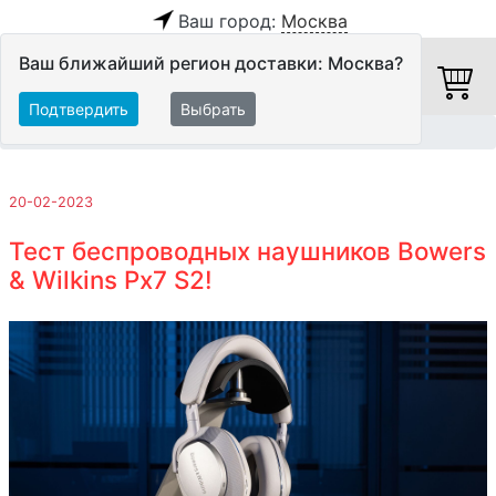
Ваш город:
Москва
Ваш ближайший регион доставки: Москва?
Подтвердить
Выбрать
Главная
Обзоры и тесты
20-02-2023
Тест беспроводных наушников Bowers
& Wilkins Px7 S2!