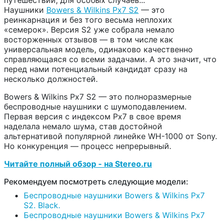
путешествий, для особых случаев...
Наушники
Bowers & Wilkins Px7 S2
— это
реинкарнация и без того весьма неплохих
«семерок». Версия S2 уже собрала немало
восторженных отзывов — в том числе как
универсальная модель, одинаково качественно
справляющаяся со всеми задачами. А это значит, что
перед нами потенциальный кандидат сразу на
несколько должностей.
Bowers & Wilkins Px7 S2 — это полноразмерные
беспроводные наушники с шумоподавлением.
Первая версия с индексом Px7 в свое время
наделала немало шума, став достойной
альтернативой популярной линейке WH-1000 от Sony.
Но конкуренция — процесс непрерывный.
Читайте полный обзор - на Stereo.ru
Рекомендуем посмотреть следующие модели:
Беспроводные наушники Bowers & Wilkins Px7
S2. Black.
Беспроводные наушники Bowers & Wilkins Px7