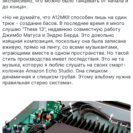
экспансивно, что можно было танцевать от начала и
до конца».
«Но не думайте, что A12MKII способен лишь на один
трюк - создание басов. В последнее время я много
слушаю "These 13", недавнюю совместную работу
Джимбо Матуса и Эндрю Берда. Это довольно
изящная композиция, поскольку она была записана
вживую, прямо на ленту, со всеми музыкантами,
играющими вместе в одном пространстве. Но такой
стиль производства имеет последствия. Это не та
музыка, которую я люблю слушать на своих смарт-
колонках Amazon Echo Studio. Она слишком
динамичная и слишком грубая. Этому альбому нужна
правильная стерео система».