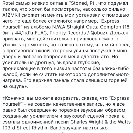
Rotel самых низких октав в “Stoned, Pt., что подумал
также, что хотел бы посмотреть, насколько сильно
A12MKII сможет изменить мои установки с помощью
чего-то еще более сложного: например, “Express
Yourself” из альбома N.W.A Straight Outta Compton (16
бит / 44,1 кГц FLAC, Priority Records / Qobuz). Должен
признать, мне действительно пришлось немного
убавить громкость, но только потому, что мой сосед
с противоположной стороны улицы постучал в мою
дверь и любезно попросил меня сделать это. Но
усилитель не дрогнул, выдавая глубокие,
проникающие в тело низкие частоты без каких-либо
жалоб, если не считать некоторого дополнительного
нагрева. Его верхняя панель стала слишком горячей
на ощупь».
«Конечно, вы можете возразить, сказав, что “Express
Yourself” - не совсем качественная запись, но я все
равно был совершенно поражен звуковым образом,
созданным усилителем и звуковой сценой трека, а
сэмплы одноименной песни Charles Wright & the Watts
103rd Street Rhythm Band звучали настолько