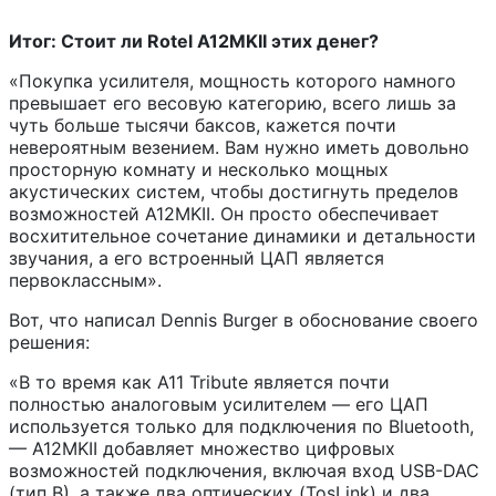
Итог: Стоит ли Rotel A12MKII этих денег?
«Покупка усилителя, мощность которого намного
превышает его весовую категорию, всего лишь за
чуть больше тысячи баксов, кажется почти
невероятным везением. Вам нужно иметь довольно
просторную комнату и несколько мощных
акустических систем, чтобы достигнуть пределов
возможностей A12MKII. Он просто обеспечивает
восхитительное сочетание динамики и детальности
звучания, а его встроенный ЦАП является
первоклассным».
Вот, что написал Dennis Burger в обоснование своего
решения:
«В то время как A11 Tribute является почти
полностью аналоговым усилителем — его ЦАП
используется только для подключения по Bluetooth,
— A12MKII добавляет множество цифровых
возможностей подключения, включая вход USB-DAC
(тип B), а также два оптических (TosLink) и два