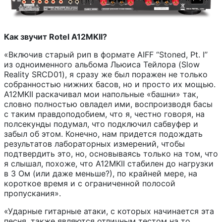
Как звучит Rotel A12MKII?
«Включив старый рип в формате AIFF “Stoned, Pt. I”
из одноименного альбома Льюиса Тейлора (Slow
Reality SRCD01), я сразу же был поражен не только
собранностью нижних басов, но и просто их мощью.
A12MKII раскачивал мои напольные «башни» так,
словно полностью овладел ими, воспроизводя басы
с таким правдоподобием, что я, честно говоря, на
полсекунды подумал, что подключил сабвуфер и
забыл об этом. Конечно, нам придется подождать
результатов лабораторных измерений, чтобы
подтвердить это, но, основываясь только на том, что
я слышал, похоже, что A12MKII стабилен до нагрузки
в 3 Ом (или даже меньше?), по крайней мере, на
короткое время и с ограниченной полосой
пропускания».
«Ударные гитарные атаки, с которых начинается эта
песня, также являются отличным тестом на то,