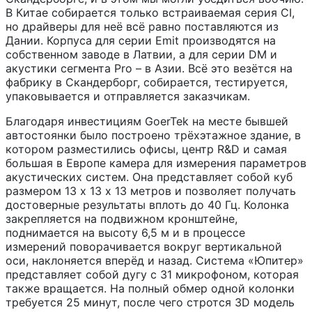
В Китае собирается только встраиваемая серия CI,
но драйверы для неё всё равно поставляются из
Дании. Корпуса для серии Emit производятся на
собственном заводе в Латвии, а для серии DM и
акустики сегмента Pro – в Азии. Всё это везётся на
фабрику в Скандерборг, собирается, тестируется,
упаковывается и отправляется заказчикам.
Благодаря инвестициям GoerTek на месте бывшей
автостоянки было построено трёхэтажное здание, в
котором разместились офисы, центр R&D и самая
большая в Европе камера для измерения параметров
акустических систем. Она представляет собой куб
размером 13 х 13 х 13 метров и позволяет получать
достоверные результаты вплоть до 40 Гц. Колонка
закрепляется на подвижном кронштейне,
поднимается на высоту 6,5 м и в процессе
измерений поворачивается вокруг вертикальной
оси, наклоняется вперёд и назад. Система «Юпитер»
представляет собой дугу с 31 микрофоном, которая
также вращается. На полный обмер одной колонки
требуется 25 минут, после чего стротся 3D модель