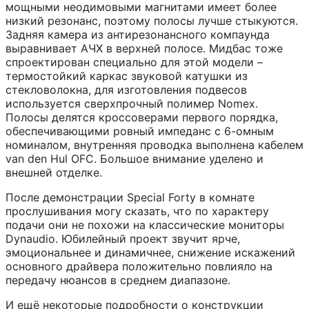
мощными неодимовыми магнитами имеет более
низкий резонанс, поэтому полосы лучше стыкуются.
Задняя камера из антирезонансного компаунда
выравнивает АЧХ в верхней полосе. Мидбас тоже
спроектирован специально для этой модели –
термостойкий каркас звуковой катушки из
стекловолокна, для изготовления подвесов
используется сверхпрочный полимер Nomex.
Полосы делятся кроссоверами первого порядка,
обеспечивающими ровный импеданс с 6-омным
номиналом, внутренняя проводка выполнена кабелем
van den Hul OFC. Большое внимание уделено и
внешней отделке.
После демонстрации Special Forty в комнате
прослушивания могу сказать, что по характеру
подачи они не похожи на классические мониторы
Dynaudio. Юбилейный проект звучит ярче,
эмоциональнее и динамичнее, снижение искажений
основного драйвера положительно повлияло на
передачу нюансов в среднем диапазоне.
И ещё некоторые подробности о конструкции