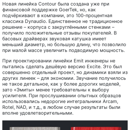
Новая линейка Contour была создана уже при
финансовой поддержке GoerTek, но, как
подчёркивают в компании, это 100-процентная
классика Dynaudio. Единственное не традиционное
решение – корпуса с закруглёнными стенками –
получило положительные отзывы покупателей. В
басовых драйверах звуковая катушка имеет
меньший диаметр, но большую длину, что позволило
при малой массе увеличить подводимую мощность.
При проектировании линейки Emit инженеры не
пытались сделать дешёвую версию Excite. Это был
совершенно отдельный проект, но динамики взяли из
других линеек – для экономии. Звучание получилось
не такое детальное, как у более дорогих моделей,
зато «Эмиты» менее требовательны к выбору
усилителя. При прослушивании опытных образцов
использовались недорогие интегральники Arcam,
Rotel, NAD, и т.д., в любом случае результаты были
вполне удовлетворительными.