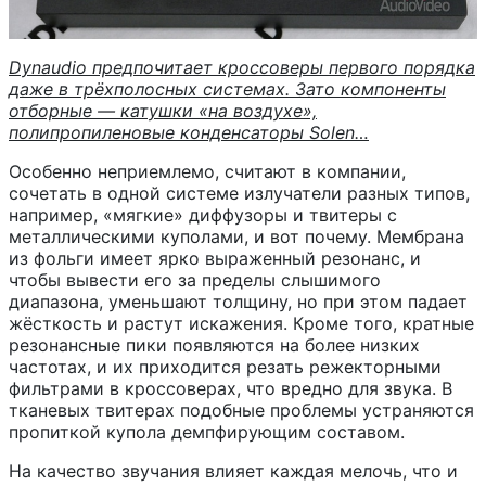
Dynaudio предпочитает кроссоверы первого порядка
даже в трёхполосных системах. Зато компоненты
отборные — катушки «на воздухе»,
полипропиленовые конденсаторы Solen…
Особенно неприемлемо, считают в компании,
сочетать в одной системе излучатели разных типов,
например, «мягкие» диффузоры и твитеры с
металлическими куполами, и вот почему. Мембрана
из фольги имеет ярко выраженный резонанс, и
чтобы вывести его за пределы слышимого
диапазона, уменьшают толщину, но при этом падает
жёсткость и растут искажения. Кроме того, кратные
резонансные пики появляются на более низких
частотах, и их приходится резать режекторными
фильтрами в кроссоверах, что вредно для звука. В
тканевых твитерах подобные проблемы устраняются
пропиткой купола демпфирующим составом.
На качество звучания влияет каждая мелочь, что и