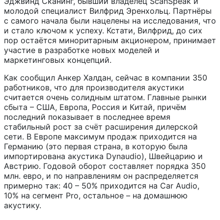
Эджвинд Сканинг, бывший владелец ScanSpeak и
молодой специалист Вилфрид Эренхольц. Партнёры
с самого начала были нацелены на исследования, что
и стало ключом к успеху. Кстати, Вилфрид, до сих
пор остаётся миноритарным акционером, принимает
участие в разработке новых моделей и
маркетинговых концепций.
Как сообщил Анкер Халдан, сейчас в компании 350
работников, что для производителя акустики
считается очень солидным штатом. Главные рынки
сбыта – США, Европа, Россия и Китай, причём
последний показывает в последнее время
стабильный рост за счёт расширения дилерской
сети. В Европе максимум продаж приходится на
Германию (это первая страна, в которую была
импортирована акустика Dynaudio), Швейцарию и
Австрию. Годовой оборот составляет порядка 350
млн. евро, и по направлениям он распределяется
примерно так: 40 – 50% приходится на Car Audio,
10% на сегмент Pro, остальное – на домашнюю
акустику.