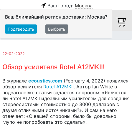
Ваш город:
Москва
Ваш ближайший регион доставки: Москва?
Подтвердить
Выбрать
Главная
Обзоры и тесты
22-02-2022
Обзор усилителя Rotel A12MKII!
В журнале
ecoustics.com
(February 4, 2022) появился
обзор усилителя
Rotel A12MKII
. Автор Ian White в
подзаголовке статьи задается вопросом: «Является
ли Rotel A12MKII идеальным усилителем для создания
стереосистемы стоимостью до 3000 долларов с
двумя отличными источниками?». И сам на него
отвечает: «С вашей стороны, было бы довольно
глупо не попробовать это сделать».