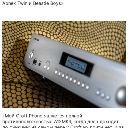
Aphex Twin и Beastie Boys».
«Мой Croft Phono является полной
противоположностью A12MKII, когда дело доходит
до функций; на самом деле у Croft их почти нет, и за