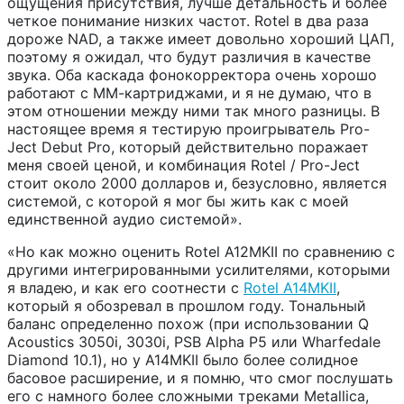
ощущения присутствия, лучше детальность и более
четкое понимание низких частот. Rotel в два раза
дороже NAD, а также имеет довольно хороший ЦАП,
поэтому я ожидал, что будут различия в качестве
звука. Оба каскада фонокорректора очень хорошо
работают с ММ-картриджами, и я не думаю, что в
этом отношении между ними так много разницы. В
настоящее время я тестирую проигрыватель Pro-
Ject Debut Pro, который действительно поражает
меня своей ценой, и комбинация Rotel / Pro-Ject
стоит около 2000 долларов и, безусловно, является
системой, с которой я мог бы жить как с моей
единственной аудио системой».
«Но как можно оценить Rotel A12MKII по сравнению с
другими интегрированными усилителями, которыми
я владею, и как его соотнести с
Rotel A14MKII
,
который я обозревал в прошлом году. Тональный
баланс определенно похож (при использовании Q
Acoustics 3050i, 3030i, PSB Alpha P5 или Wharfedale
Diamond 10.1), но у A14MKII было более солидное
басовое расширение, и я помню, что смог послушать
его с намного более сложными треками Metallica,