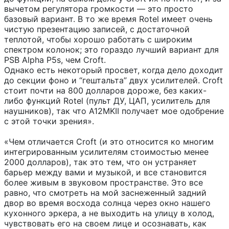
вычетом регулятора громкости — это просто
базовый вариант. В то же время Rotel имеет очень
чистую презентацию записей, с достаточной
теплотой, чтобы хорошо работать с широким
спектром колонок; это гораздо лучший вариант для
PSB Alpha P5s, чем Croft.
Однако есть некоторый просвет, когда дело доходит
до секции фоно и “гештальта” двух усилителей. Croft
стоит почти на 800 долларов дороже, без каких-
либо функций Rotel (пульт ДУ, ЦАП, усилитель для
наушников), так что A12MKII получает мое одобрение
с этой точки зрения».
«Чем отличается Croft (и это относится ко многим
интегрированным усилителям стоимостью менее
2000 долларов), так это тем, что он устраняет
барьер между вами и музыкой, и все становится
более живым в звуковом пространстве. Это все
равно, что смотреть на мой заснеженный задний
двор во время восхода солнца через окно нашего
кухонного эркера, а не выходить на улицу в холод,
чувствовать его на своем лице и осознавать, как