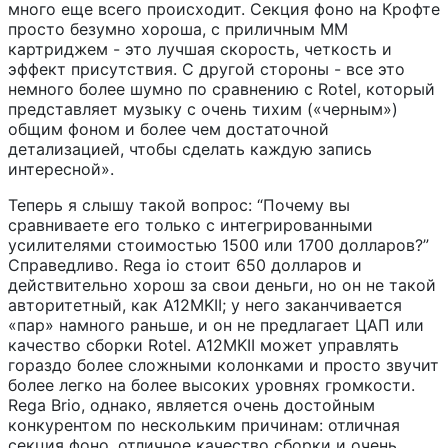
много еще всего происходит. Секция фоно на Крофте
просто безумно хороша, с приличным ММ
картриджем - это лучшая скорость, четкость и
эффект присутствия. С другой стороны - все это
немного более шумно по сравнению с Rotel, который
представляет музыку с очень тихим («черным»)
общим фоном и более чем достаточной
детализацией, чтобы сделать каждую запись
интересной».
Теперь я слышу такой вопрос: “Почему вы
сравниваете его только с интегрированными
усилителями стоимостью 1500 или 1700 долларов?”
Справедливо. Rega io стоит 650 долларов и
действительно хорош за свои деньги, но он не такой
авторитетный, как A12MKII; у него заканчивается
«пар» намного раньше, и он не предлагает ЦАП или
качество сборки Rotel. A12MKII может управлять
гораздо более сложными колонками и просто звучит
более легко на более высоких уровнях громкости.
Rega Brio, однако, является очень достойным
конкурентом по нескольким причинам: отличная
секция фоно, отличное качество сборки и очень