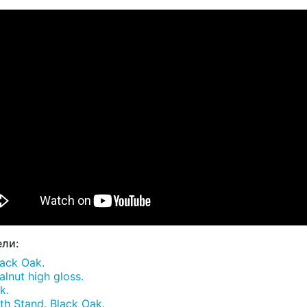
ли:
ack Oak.
nut high gloss.
k.
h Stand. Black Oak.