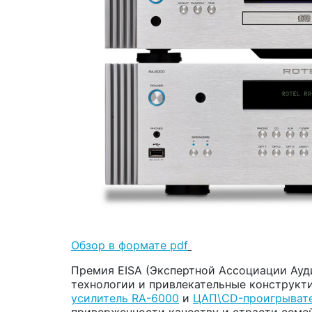
Обзор в формате pdf
Премия EISA (Экспертной Ассоциации Ауд
технологии и привлекательные конструкт
усилитель RA-6000
и
ЦАП\CD-проигрывате
приверженности качеству и страсти семей