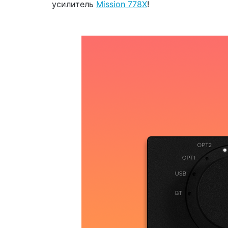
усилитель
Mission 778X
!