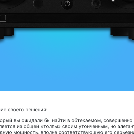
ние своего решения:
орый вы ожидали бы найти в обтекаемом, совершенно
яется из общей «толпы» своим утонченным, но элеган
ную мощность, вполне соответствующую его серьезной 