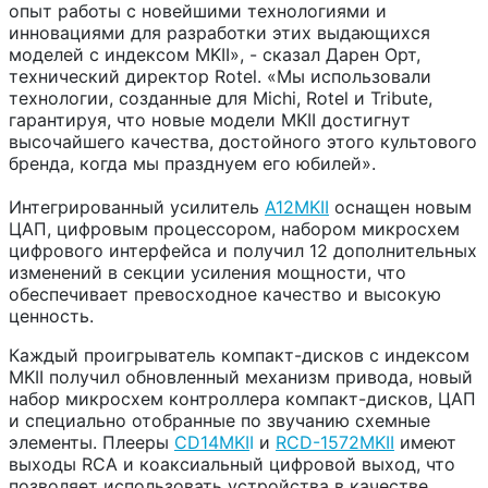
опыт работы с новейшими технологиями и
инновациями для разработки этих выдающихся
моделей с индексом MKII», - сказал Дарен Орт,
технический директор Rotel. «Мы использовали
технологии, созданные для Michi, Rotel и Tribute,
гарантируя, что новые модели MKII достигнут
высочайшего качества, достойного этого культового
бренда, когда мы празднуем его юбилей».
Интегрированный усилитель
A12MKII
оснащен новым
ЦАП, цифровым процессором, набором микросхем
цифрового интерфейса и получил 12 дополнительных
изменений в секции усиления мощности, что
обеспечивает превосходное качество и высокую
ценность.
Каждый проигрыватель компакт-дисков с индексом
MKII получил обновленный механизм привода, новый
набор микросхем контроллера компакт-дисков, ЦАП
и специально отобранные по звучанию схемные
элементы. Плееры
CD14MKI
I
и
RCD-1572MKII
имеют
выходы RCA и коаксиальный цифровой выход, что
позволяет использовать устройства в качестве