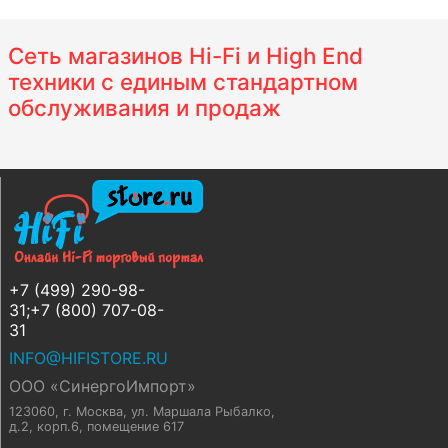
Сеть магазинов Hi-Fi и High End
техники с единым стандартном
обслуживания и продаж
+7 (499) 290-98-
31;+7 (800) 707-08-
31
INFO@HIFISTORE.RU
ООО «СинергоИмпорт»
123060, г. Москва
,
ул. Маршала Рыбалко,
д.2, корп.6, помещение 617