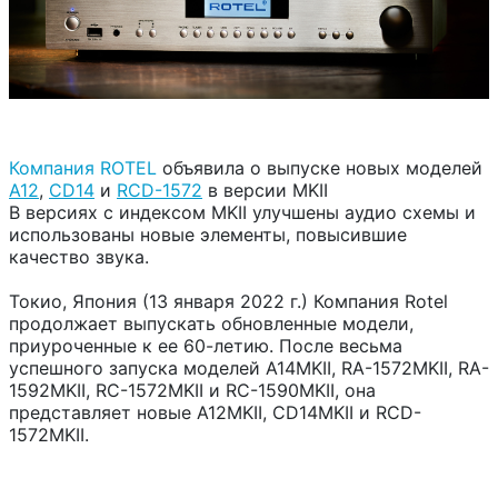
Компания ROTEL
объявила о выпуске новых моделей
A12
,
CD14
и
RCD-1572
в версии MKII
В версиях с индексом MKII улучшены аудио схемы и
использованы новые элементы, повысившие
качество звука.
Токио, Япония (13 января 2022 г.) Компания Rotel
продолжает выпускать обновленные модели,
приуроченные к ее 60-летию. После весьма
успешного запуска моделей A14MKII, RA-1572MKII, RA-
1592MKII, RC-1572MKII и RC-1590MKII, она
представляет новые A12MKII, CD14MKII и RCD-
1572MKII.