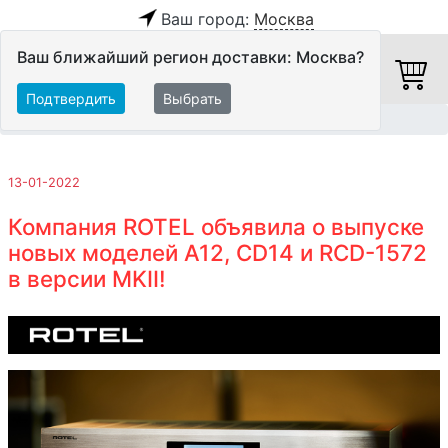
Ваш город:
Москва
Ваш ближайший регион доставки: Москва?
Подтвердить
Выбрать
Главная
Обзоры и тесты
13-01-2022
Компания ROTEL объявила о выпуске
новых моделей A12, CD14 и RCD-1572
в версии MKII!