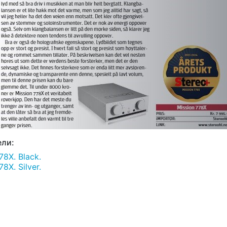
ли:
8X. Black.
X. Silver.