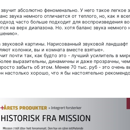
звучит абсолютно феноменально. У него такое легкое з
нс звука немного отличается от теплого, но, как я все
 подход часто больше подходит для воспроизведения во
тся на верх диапазона. Но. хотя баланс звука немного
ышению».
 звуковой картины. Нарисованный звуковой ландшафт -
ляют колонки, вы и комната вместе взятые».
т почти так, как будто это - лучший усилитель в мире,
олее выразительны, динамичны и даже прозрачны, чем
осто забыть об этом. Менее 70 тыс. руб - это очень вы
он настолько хорошо, что я бы настоятельно рекоменд