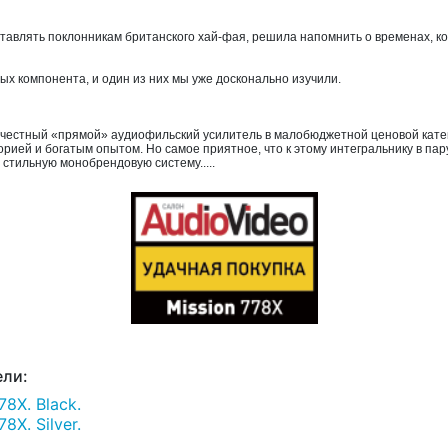
тавлять поклонникам британского хай-фая, решила напомнить о временах, когд
ых компонента, и один из них мы уже досконально изучили.
т честный «прямой» аудиофильский усилитель в малобюджетной ценовой катег
сторией и богатым опытом. Но самое приятное, что к этому интегральнику в п
стильную монобрендовую систему.....
ли:
8X. Black.
X. Silver.