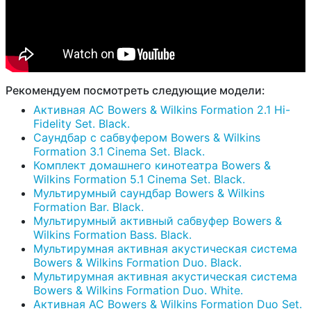
Рекомендуем посмотреть следующие модели:
Активная АС Bowers & Wilkins Formation 2.1 Hi-
Fidelity Set. Black.
Саундбар с сабвуфером Bowers & Wilkins
Formation 3.1 Cinema Set. Black.
Комплект домашнего кинотеатра Bowers &
Wilkins Formation 5.1 Cinema Set. Black.
Мультирумный саундбар Bowers & Wilkins
Formation Bar. Black.
Мультирумный активный сабвуфер Bowers &
Wilkins Formation Bass. Black.
Мультирумная активная акустическая система
Bowers & Wilkins Formation Duo. Black.
Мультирумная активная акустическая система
Bowers & Wilkins Formation Duo. White.
Активная АС Bowers & Wilkins Formation Duo Set.