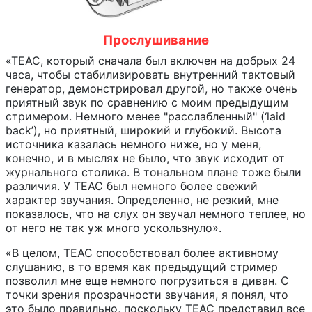
Прослушивание
«TEAC, который сначала был включен на добрых 24
часа, чтобы стабилизировать внутренний тактовый
генератор, демонстрировал другой, но также очень
приятный звук по сравнению с моим предыдущим
стримером. Немного менее "расслабленный" (‘laid
back’), но приятный, широкий и глубокий. Высота
источника казалась немного ниже, но у меня,
конечно, и в мыслях не было, что звук исходит от
журнального столика. В тональном плане тоже были
различия. У TEAC был немного более свежий
характер звучания. Определенно, не резкий, мне
показалось, что на слух он звучал немного теплее, но
от него не так уж много ускользнуло».
«В целом, TEAC способствовал более активному
слушанию, в то время как предыдущий стример
позволил мне еще немного погрузиться в диван. С
точки зрения прозрачности звучания, я понял, что
это было правильно, поскольку TEAC представил все