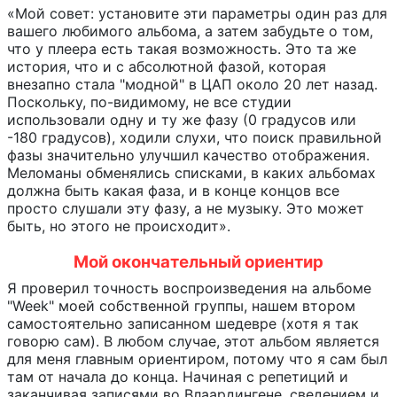
«Мой совет: установите эти параметры один раз для
вашего любимого альбома, а затем забудьте о том,
что у плеера есть такая возможность. Это та же
история, что и с абсолютной фазой, которая
внезапно стала "модной" в ЦАП около 20 лет назад.
Поскольку, по-видимому, не все студии
использовали одну и ту же фазу (0 градусов или
-180 градусов), ходили слухи, что поиск правильной
фазы значительно улучшил качество отображения.
Меломаны обменялись списками, в каких альбомах
должна быть какая фаза, и в конце концов все
просто слушали эту фазу, а не музыку. Это может
быть, но этого не происходит».
Мой окончательный ориентир
Я проверил точность воспроизведения на альбоме
"Week" моей собственной группы, нашем втором
самостоятельно записанном шедевре (хотя я так
говорю сам). В любом случае, этот альбом является
для меня главным ориентиром, потому что я сам был
там от начала до конца. Начиная с репетиций и
заканчивая записями во Влаардингене, сведением и