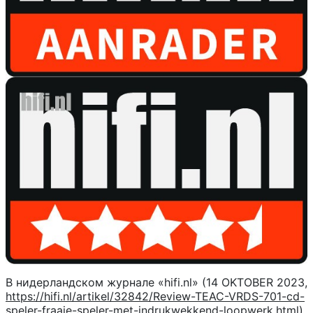
В нидерландском журнале «hifi.nl» (14 OKTOBER 2023,
https://hifi.nl/artikel/32842/Review-TEAC-VRDS-701-cd-
speler-fraaie-speler-met-indrukwekkend-loopwerk.html
)