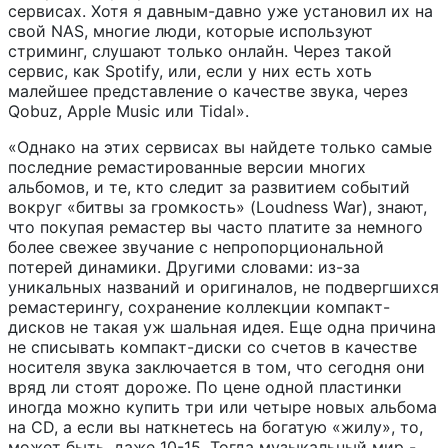
сервисах. Хотя я давным-давно уже установил их на
свой NAS, многие люди, которые используют
стриминг, слушают только онлайн. Через такой
сервис, как Spotify, или, если у них есть хоть
малейшее представление о качестве звука, через
Qobuz, Apple Music или Tidal».
«Однако на этих сервисах вы найдете только самые
последние ремастированные версии многих
альбомов, и те, кто следит за развитием событий
вокруг «битвы за громкость» (Loudness War), знают,
что покупая ремастер вы часто платите за немного
более свежее звучание с непропорциональной
потерей динамики. Другими словами: из-за
уникальных названий и оригиналов, не подвергшихся
ремастерингу, сохранение коллекции компакт-
дисков не такая уж шальная идея. Еще одна причина
не списывать компакт-диски со счетов в качестве
носителя звука заключается в том, что сегодня они
вряд ли стоят дороже. По цене одной пластинки
иногда можно купить три или четыре новых альбома
на CD, а если вы наткнетесь на богатую «жилу», то,
может быть, даже 10-15. Тогда музыкальный мир -