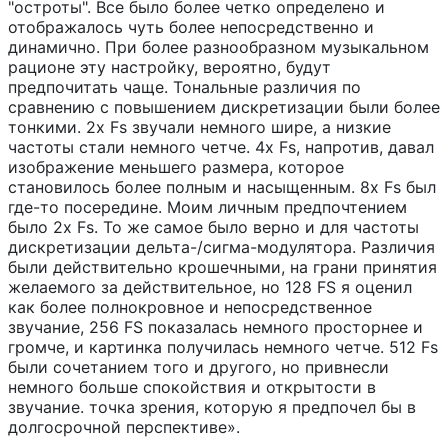
"остроты". Все было более четко определено и
отображалось чуть более непосредственно и
динамично. При более разнообразном музыкальном
рационе эту настройку, вероятно, будут
предпочитать чаще. Тональные различия по
сравнению с повышением дискретизации были более
тонкими. 2x Fs звучали немного шире, а низкие
частоты стали немного четче. 4x Fs, напротив, давал
изображение меньшего размера, которое
становилось более полным и насыщенным. 8x Fs был
где-то посередине. Моим личным предпочтением
было 2x Fs. То же самое было верно и для частоты
дискретизации дельта-/сигма-модулятора. Различия
были действительно крошечными, на грани принятия
желаемого за действительное, но 128 FS я оценил
как более полнокровное и непосредственное
звучание, 256 FS показалась немного просторнее и
громче, и картинка получилась немного четче. 512 Fs
были сочетанием того и другого, но привнесли
немного больше спокойствия и открытости в
звучание. точка зрения, которую я предпочел бы в
долгосрочной перспективе».