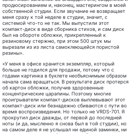
продюсированием и, наконец, мастерингом в моей
собственной студии. Если звучание не возвращает
меня сразу к той неделе в студии, значит, с
системой что-то не так. Мы выпустили этот
компакт-диск в виде сборника стихов, и сам диск
был на обороте обложки, прикрепленный к
резиновому стержню, при этом 500 штук мы
вырезали из из листа самоклеющейся пористой
резины».
«У меня в офисе хранится экземпляр, который
больше не годился для продажи, потому что с
годами картинка в буклете необъяснимым образом
начала сама вращаться. В результате диск протерся
об картон обложки, получив здоровенные
концентрические царапины. Поэтому многие
проигрыватели компакт-дисков выплевывают этот
компакт-диск или безнадежно сбиваются с пути во
время воспроизведения. Но только не VRDS-701. Я
прокрутил диск дважды, от первой до последней
ноты (и да, мысленно я снова был в той студии), но
на самом деле я не услышал ни единой заминки, ни