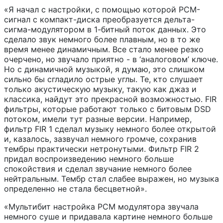
«Я начал с настройки, с помощью которой PCM-
сигнал с компакт-диска преобразуется дельта-
сигма-модулятором в 1-битный поток данных. Это
сделало звук немного более плавным, но в то же
время менее динамичным. Все стало менее резко
очерчено, но звучало приятно - в ‘аналоговом’ ключе.
Но с динамичной музыкой, я думаю, это слишком
сильно бы сгладило острые углы. Те, кто слушает
только акустическую музыку, такую как джаз и
классика, найдут это прекрасной возможностью. FIR
фильтры, которые работают только с битовым DSD
потоком, имели тут разные версии. Например,
фильтр FIR 1 сделал музыку немного более открытой
и, казалось, зазвучал немного громче, сохранив
тембры практически нетронутыми. Фильтр FIR 2
придал воспроизведению немного больше
спокойствия и сделал звучание немного более
нейтральным. Тембр стал слабее выражен, но музыка
определенно не стала бесцветной».
«Мультибит настройка PCM модулятора звучала
немного суше и придавала картине немного больше