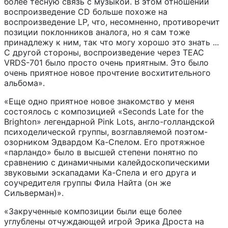
более тесную связь с музыкой. В этом отношении
воспроизведение CD больше похоже на
воспроизведение LP, что, несомненно, противоречит
позиции поклонников аналога, но я сам тоже
принадлежу к ним, так что могу хорошо это знать ...
С другой стороны, воспроизведение через TEAC
VRDS-701 было просто очень приятным. Это было
очень приятное новое прочтение восхитительного
альбома».
«Еще одно приятное новое знакомство у меня
состоялось с композицией «Seconds Late for the
Brighton» легендарной Pink Lots, англо-голландской
психоделической группы, возглавляемой поэтом-
озорником Эдвардом Ка-Спелом. Его протяжное
«парландо» было в высшей степени понятно по
сравнению с динамичными калейдоскопическими
звуковыми эскападами Ка-Спела и его друга и
соучредителя группы Фила Найта (он же
Сильверман)».
«Закрученные композиции были еще более
углублены отчуждающей игрой Эрика Дроста на