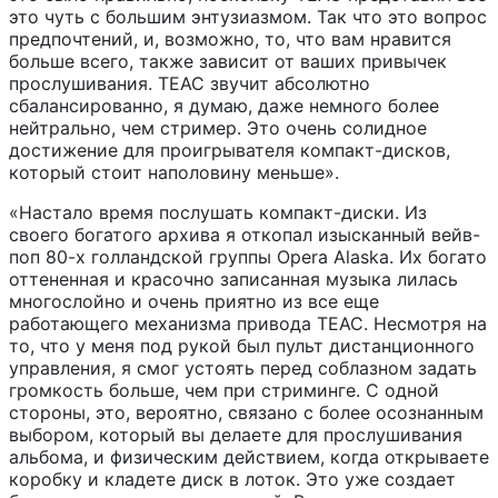
это чуть с большим энтузиазмом. Так что это вопрос
предпочтений, и, возможно, то, что вам нравится
больше всего, также зависит от ваших привычек
прослушивания. TEAC звучит абсолютно
сбалансированно, я думаю, даже немного более
нейтрально, чем стример. Это очень солидное
достижение для проигрывателя компакт-дисков,
который стоит наполовину меньше».
«Настало время послушать компакт-диски. Из
своего богатого архива я откопал изысканный вейв-
поп 80-х голландской группы Opera Alaska. Их богато
оттененная и красочно записанная музыка лилась
многослойно и очень приятно из все еще
работающего механизма привода TEAC. Несмотря на
то, что у меня под рукой был пульт дистанционного
управления, я смог устоять перед соблазном задать
громкость больше, чем при стриминге. С одной
стороны, это, вероятно, связано с более осознанным
выбором, который вы делаете для прослушивания
альбома, и физическим действием, когда открываете
коробку и кладете диск в лоток. Это уже создает