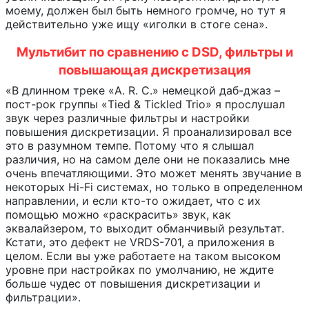
моему, должен был быть немного громче, но тут я
действительно уже ищу «иголки в стоге сена».
Мультибит по сравнению с DSD, фильтры и
повышающая дискретизация
«В длинном треке «A. R. C.» немецкой даб-джаз –
пост-рок группы «Tied & Tickled Trio» я прослушал
звук через различные фильтры и настройки
повышения дискретизации. Я проанализировал все
это в разумном темпе. Потому что я слышал
различия, но на самом деле они не показались мне
очень впечатляющими. Это может менять звучание в
некоторых Hi-Fi системах, но только в определенном
направлении, и если кто-то ожидает, что с их
помощью можно «раскрасить» звук, как
эквалайзером, то выходит обманчивый результат.
Кстати, это дефект не VRDS-701, а приложения в
целом. Если вы уже работаете на таком высоком
уровне при настройках по умолчанию, не ждите
больше чудес от повышения дискретизации и
фильтрации».