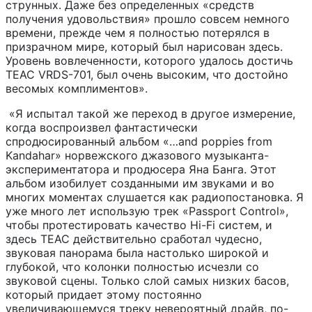
струнных. Даже без определенных «средств
получения удовольствия» прошло совсем немного
времени, прежде чем я полностью потерялся в
призрачном мире, который был нарисован здесь.
Уровень вовлеченности, которого удалось достичь
TEAC VRDS-701, был очень высоким, что достойно
весомых комплиментов».
«Я испытал такой же переход в другое измерение,
когда воспроизвел фантастически
спродюсированный альбом «…and poppies from
Kandahar» норвежского джазового музыканта-
экспериментатора и продюсера Яна Банга. Этот
альбом изобилует созданными им звуками и во
многих моментах слушается как радиопостановка. Я
уже много лет использую трек «Passport Control»,
чтобы протестировать качество Hi-Fi систем, и
здесь TEAC действительно сработал чудесно,
звуковая панорама была настолько широкой и
глубокой, что колонки полностью исчезли со
звуковой сцены. Только слой самых низких басов,
который придает этому постоянно
увеличивающемуся треку невероятный драйв, по-