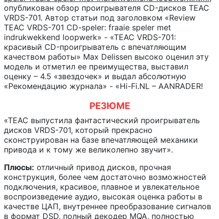
опубликован обзор проигрывателя CD-дисков TEAC
VRDS-701. Автор статьи под заголовком «Review
TEAC VRDS-701 CD-speler: fraaie speler met
indrukwekkend loopwerk» - «TEAC VRDS-701:
красивый CD-проигрыватель с впечатляющим
качеством работы» Max Delissen высоко оценил эту
модель и отметил ее преимущества, выставил
оценку – 4.5 «звездочек» и выдал абсолютную
«Рекомендацию журнала» - «Hi-Fi.NL – AANRADER!
РЕЗЮМЕ
«TEAC выпустила фантастический проигрыватель
дисков VRDS-701, который прекрасно
сконструирован на базе впечатляющей механики
привода и к тому же великолепно звучит».
Плюсы:
отличный привод дисков, прочная
конструкция, более чем достаточно возможностей
подключения, красивое, плавное и увлекательное
воспроизведение аудио, высокая оценка работы в
качестве ЦАП, внутреннее преобразование сигналов
в формат DSD, полный декодер MQA, полностью