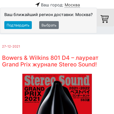
Ваш город:
Москва
Ваш ближайший регион доставки: Москва?
Подтвердить
Выбрать
Главная
Обзоры и тесты
27-12-2021
Bowers & Wilkins 801 D4 – лауреат
Grand Prix журнале Stereo Sound!