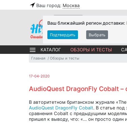
Ваш город:
Москва
Ваш ближайший регион доставки:
Подтвердить
Выбрать
ОБЗОРЫ И ТЕСТЫ
СА
КАТАЛОГ
Главная
Обзоры и тесты
17-04-2020
AudioQuest DragonFly Cobalt –
В авторитетном британском журнале «The 
AudioQuest DragonFly Cobalt
. В статье под
сравнения Cobalt с предыдущими моделями
пришел к выводу, что: «… он просто один 