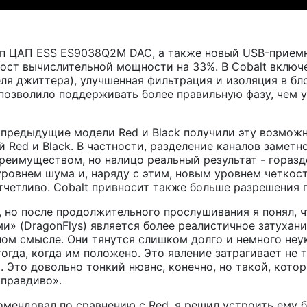
п ЦАП ESS ES9038Q2M DAC, а также новый USB-приемни
 рост вычислительной мощности на 33%. В Cobalt вклю
теля джиттера), улучшенная фильтрация и изоляция в б
 позволило поддерживать более правильную фазу, чем у
 предыдущие модели Red и Black получили эту возможн
Red и Black. В частности, разделение каналов заметно 
еимуществом, но налицо реальный результат - гораздо
ровнем шума и, наряду с этим, новым уровнем четкос
четливо. Cobalt привносит также больше разрешения п
, но после продолжительного прослушивания я понял, 
и» (DragonFlys) является более реалистичное затухани
сном смысле. Они тянутся слишком долго и немного неу
огда, когда им положено. Это явление затрагивает не 
о. Это довольно тонкий нюанс, конечно, но такой, кот
 правдиво».
омендовал по сравнению с Red, я решил устроить ему 