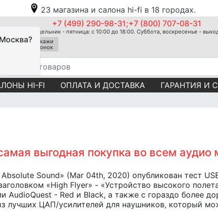
23 магазина и салона hi-fi в 18 городах.
+7 (499) 290-98-31;+7 (800) 707-08-31
Понедельник - пятница: с 10:00 до 18:00. Суббота, воскресенье - вых
 Москва?
Закажи
звонок
ЛОНЫ HI-FI
ОПЛАТА И ДОСТАВКА
ГАРАНТИЯ И 
 самая выгодная покупка во всем аудио 
Absolute Sound» (Mar 04th, 2020) опубликован тест U
 заголовком «High Flyer» - «Устройство высокого полета
 AudioQuest - Red и Black, а также с гораздо более 
из лучших ЦАП/усилителей для наушников, который мож