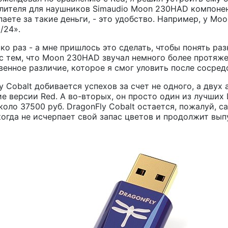
силителя для наушников Simaudio Moon 230HAD компоне
купаете за такие деньги, - это удобство. Например, у 
/24».
ко раз - а мне пришлось это сделать, чтобы понять раз
 с тем, что Moon 230HAD звучал немного более протяж
венное различие, которое я смог уловить после сосре
y Cobalt добивается успехов за счет не одного, а двух
е версии Red. А во-вторых, он просто один из лучших
коло 37500 руб. DragonFly Cobalt остается, пожалуй, 
когда не исчерпает свой запас цветов и продолжит вы