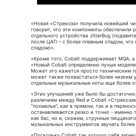
«Новая «Стрекоза» получила новейший чи
говорит, что эти компоненты обеспечили
отдельного устройства JitterBug (подави
после ЦАП – с более плавным спадом, что
спадом)».
«Кроме того, Cobalt поддерживает MQA, а
«Новый Cobalt определенно лучше моделей 
Может это кажется просто техническим пр
может также похвастаться более низким у
отдельные музыкальные ноты еще более от
«Этих улучшений уже было бы достаточно
различием между Red и Cobalt «Стрекозам
“похмелье", как в прямом, так и в перено
останавливаются резко и точно - именно т
как бас, но и, скажем, струнные пиццикат
музыкальных инструментов звучать более
«Поскольку Cobalt так хорошо себя зарек