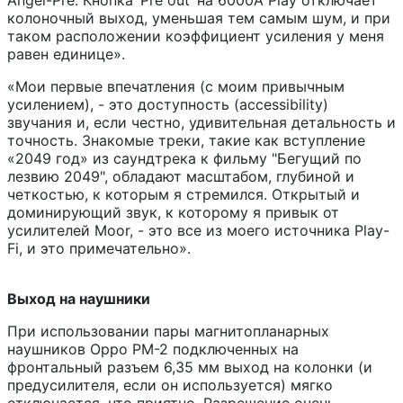
Angel-Pre. Кнопка ‘Pre out’ на 6000A Play отключает
колоночный выход, уменьшая тем самым шум, и при
таком расположении коэффициент усиления у меня
равен единице».
«Мои первые впечатления (с моим привычным
усилением), - это доступность (accessibility)
звучания и, если честно, удивительная детальность и
точность. Знакомые треки, такие как вступление
«2049 год» из саундтрека к фильму "Бегущий по
лезвию 2049", обладают масштабом, глубиной и
четкостью, к которым я стремился. Открытый и
доминирующий звук, к которому я привык от
усилителей Moor, - это все из моего источника Play-
Fi, и это примечательно».
Выход на наушники
При использовании пары магнитопланарных
наушников Oppo PM-2 подключенных на
фронтальный разъем 6,35 мм выход на колонки (и
предусилителя, если он используется) мягко