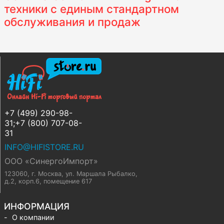
техники с единым стандартном
обслуживания и продаж
+7 (499) 290-98-
31;+7 (800) 707-08-
31
INFO@HIFISTORE.RU
ООО «СинергоИмпорт»
123060, г. Москва
,
ул. Маршала Рыбалко,
д.2, корп.6, помещение 617
ИНФОРМАЦИЯ
О компании