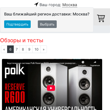
Ваш город:
Москва
Ваш ближайший регион доставки: Москва?
Подтвердить
Выбрать
Главная
Обзоры и тесты
Обзоры и тесты
«
6
7
8
9
10
»