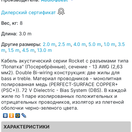
Дилерский сертификат
Вес, кг:
8
Длина:
3.0 m
Другие размеры:
2.0 m
,
2.5 m
,
4.0 m
,
5.0 m
,
1.0 m
,
3.5
m
,
1.5 m
,
4.5 m
,
13.0 m
Кабель акустический серии Rocket с разъемами типа
"Лопатка" (Посеребрённые), сечение - 13 AWG (2,63
мм2). Double Bi-wiring конструкция: две жилы для
bass и treble. Материал проводников - монолитная
полированная медь (PERFECT-SURFACE COPPER+
(PSC+)). 72 V Dielectric - Bias System (DBS). В каждой
жиле по 1 паре изолированных положительных и
отрицательных проводников, изолятор из плетеной
оболочки черно-зеленого цвета.
ХАРАКТЕРИСТИКИ