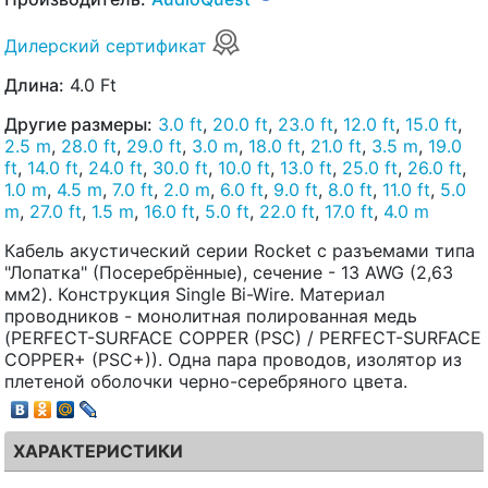
Дилерский сертификат
Длина:
4.0 Ft
Другие размеры:
3.0 ft
,
20.0 ft
,
23.0 ft
,
12.0 ft
,
15.0 ft
,
2.5 m
,
28.0 ft
,
29.0 ft
,
3.0 m
,
18.0 ft
,
21.0 ft
,
3.5 m
,
19.0
ft
,
14.0 ft
,
24.0 ft
,
30.0 ft
,
10.0 ft
,
13.0 ft
,
25.0 ft
,
26.0 ft
,
1.0 m
,
4.5 m
,
7.0 ft
,
2.0 m
,
6.0 ft
,
9.0 ft
,
8.0 ft
,
11.0 ft
,
5.0
m
,
27.0 ft
,
1.5 m
,
16.0 ft
,
5.0 ft
,
22.0 ft
,
17.0 ft
,
4.0 m
Кабель акустический серии Rocket с разъемами типа
"Лопатка" (Посеребрённые), сечение - 13 AWG (2,63
мм2). Конструкция Single Bi-Wire. Материал
проводников - монолитная полированная медь
(PERFECT-SURFACE COPPER (PSC) / PERFECT-SURFACE
COPPER+ (PSC+)). Одна пара проводов, изолятор из
плетеной оболочки черно-серебряного цвета.
ХАРАКТЕРИСТИКИ