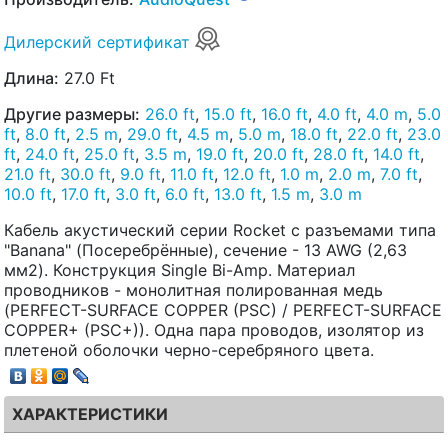
Дилерский сертификат
Длина:
27.0 Ft
Другие размеры:
26.0 ft
,
15.0 ft
,
16.0 ft
,
4.0 ft
,
4.0 m
,
5.0
ft
,
8.0 ft
,
2.5 m
,
29.0 ft
,
4.5 m
,
5.0 m
,
18.0 ft
,
22.0 ft
,
23.0
ft
,
24.0 ft
,
25.0 ft
,
3.5 m
,
19.0 ft
,
20.0 ft
,
28.0 ft
,
14.0 ft
,
21.0 ft
,
30.0 ft
,
9.0 ft
,
11.0 ft
,
12.0 ft
,
1.0 m
,
2.0 m
,
7.0 ft
,
10.0 ft
,
17.0 ft
,
3.0 ft
,
6.0 ft
,
13.0 ft
,
1.5 m
,
3.0 m
Кабель акустический серии Rocket с разъемами типа
"Banana" (Посеребрённые), сечение - 13 AWG (2,63
мм2). Конструкция Single Bi-Amp. Материал
проводников - монолитная полированная медь
(PERFECT-SURFACE COPPER (PSC) / PERFECT-SURFACE
COPPER+ (PSC+)). Одна пара проводов, изолятор из
плетеной оболочки черно-серебряного цвета.
ХАРАКТЕРИСТИКИ