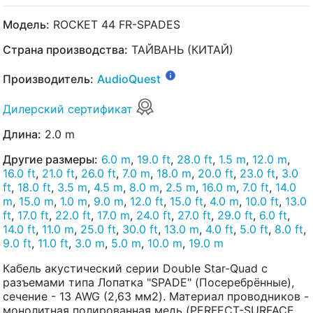
Модель:
ROCKET 44 FR-SPADES
Страна производства:
ТАЙВАНЬ (КИТАЙ)
Производитель:
AudioQuest
Дилерский сертификат
Длина:
2.0 m
Другие размеры:
6.0 m
,
19.0 ft
,
28.0 ft
,
1.5 m
,
12.0 m
,
16.0 ft
,
21.0 ft
,
26.0 ft
,
7.0 m
,
18.0 m
,
20.0 ft
,
23.0 ft
,
3.0
ft
,
18.0 ft
,
3.5 m
,
4.5 m
,
8.0 m
,
2.5 m
,
16.0 m
,
7.0 ft
,
14.0
m
,
15.0 m
,
1.0 m
,
9.0 m
,
12.0 ft
,
15.0 ft
,
4.0 m
,
10.0 ft
,
13.0
ft
,
17.0 ft
,
22.0 ft
,
17.0 m
,
24.0 ft
,
27.0 ft
,
29.0 ft
,
6.0 ft
,
14.0 ft
,
11.0 m
,
25.0 ft
,
30.0 ft
,
13.0 m
,
4.0 ft
,
5.0 ft
,
8.0 ft
,
9.0 ft
,
11.0 ft
,
3.0 m
,
5.0 m
,
10.0 m
,
19.0 m
Кабель акустический серии Double Star-Quad с
разъемами типа Лопатка "SPADE" (Посеребрённые),
сечение - 13 AWG (2,63 мм2). Материал проводников -
монолитная полированная медь (PERFECT-SURFACE