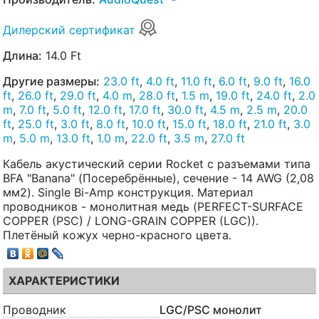
Дилерский сертификат
Длина:
14.0 Ft
Другие размеры:
23.0 ft
,
4.0 ft
,
11.0 ft
,
6.0 ft
,
9.0 ft
,
16.0
ft
,
26.0 ft
,
29.0 ft
,
4.0 m
,
28.0 ft
,
1.5 m
,
19.0 ft
,
24.0 ft
,
2.0
m
,
7.0 ft
,
5.0 ft
,
12.0 ft
,
17.0 ft
,
30.0 ft
,
4.5 m
,
2.5 m
,
20.0
ft
,
25.0 ft
,
3.0 ft
,
8.0 ft
,
10.0 ft
,
15.0 ft
,
18.0 ft
,
21.0 ft
,
3.0
m
,
5.0 m
,
13.0 ft
,
1.0 m
,
22.0 ft
,
3.5 m
,
27.0 ft
Кабель акустический серии Rocket с разъемами типа
BFA "Banana" (Посеребрённые), сечение - 14 AWG (2,08
мм2). Single Bi-Amp конструкция. Материал
проводников - монолитная медь (PERFECT-SURFACE
COPPER (PSC) / LONG-GRAIN COPPER (LGC)).
Плетёный кожух черно-красного цвета.
ХАРАКТЕРИСТИКИ
Проводник
LGC/PSC монолит