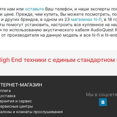
ите нам или
оставьте
Ваш телефон, и наши эксперты по
 цене. Прежде, чем купить, Вы можете посмотреть, пос
, и других брендов, в одном из 23
магазинах hi-fi
, в 18
ты помогут установить, настроить все купленное на на
 по использованию акустического кабеля AudioQuest 
т производителя на данную модель и все hi-fi и hi-en
 High End техники с единым стандартно
ТЕРНЕТ-МАГАЗИН
плата
Мы в соцсет
оставка
арантия и сервис
ервисные центры
алоны и комнаты прослушивания