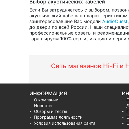
Выбор акустических кабелей
Если Вы затрудняетесь с выбором, позвон
акустический кабель по характеристикам и
заинтересовавшие Вас модели
AudioQuest
до двери по всей России. Наши специалис
профессиональные советы и рекомендации
гарантируем 100% сертификацию и сервис о
Сеть магазинов Hi-Fi и
ИНФОРМАЦИЯ
ИН
О компании
О
Новости
Д
Обзоры и тесты
Г
Программа лояльности
С
Условия использования сайта
С