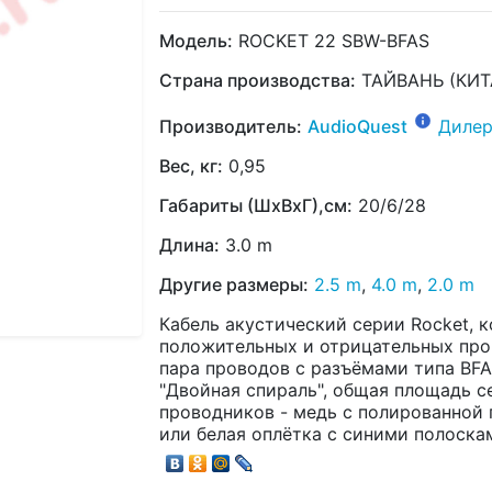
Модель:
ROCKET 22 SBW-BFAS
Страна производства:
ТАЙВАНЬ (КИТ
Производитель:
AudioQuest
Дилер
Вес, кг:
0,95
Габариты (ШхВхГ),см:
20/6/28
Длина:
3.0 m
Другие размеры:
2.5 m
,
4.0 m
,
2.0 m
Кабель акустический серии Rocket, 
положительных и отрицательных прово
пара проводов с разъёмами типа BFA
"Двойная спираль", общая площадь се
проводников - медь с полированной 
или белая оплётка с синими полоска