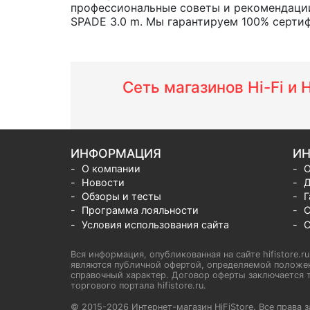
профессиональные советы и рекомендации 
SPADE 3.0 m. Мы гарантируем 100% сертифи
Сеть магазинов Hi-Fi и
ИНФОРМАЦИЯ
ИН
О компании
О
Новости
Д
Обзоры и тесты
Г
Программа лояльности
С
Условия использования сайта
С
Вся информация, опубликованная на сайте hifistore.r
являются публичной офертой, определяемой положен
справочный характер. Договор оферты заключается т
торгового портала hifistore.ru.
© 2015-2026 Интернет-магазин HiFiStore. Все прав