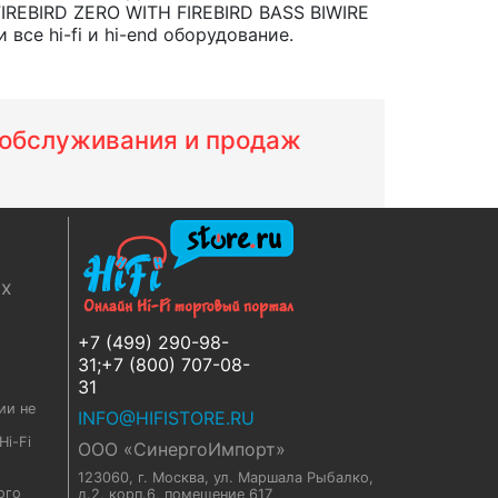
IREBIRD ZERO WITH FIREBIRD BASS BIWIRE
се hi-fi и hi-end оборудование.
м обслуживания и продаж
ях
+7 (499) 290-98-
31;+7 (800) 707-08-
31
ии не
INFO@HIFISTORE.RU
i-Fi
ООО «СинергоИмпорт»
123060, г. Москва
,
ул. Маршала Рыбалко,
ого
д.2, корп.6, помещение 617