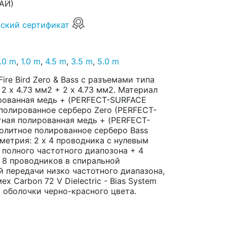
АЙ)
ский сертификат
.0 m
,
1.0 m
,
4.5 m
,
3.5 m
,
5.0 m
ire Bird Zero & Bass с разъемами типа
 2 x 4.73 мм2 + 2 x 4.73 мм2. Материал
рованная медь + (PERFECT-SURFACE
полированное серберо Zero (PERFECT-
тная полированная медь + (PERFECT-
олитное полированное серберо Bass
метрия: 2 х 4 проводника с нулевым
полного частотного диапозона + 4
 8 проводников в спиральной
й передачи низко частотного диапазона,
 Carbon 72 V Dielectric - Bias System
й оболочки черно-красного цвета.