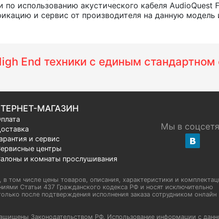
по использованию акустического кабеля AudioQuest F
кацию и сервис от производителя на данную модель и в
 High End техники с единым стандартно
ТЕРНЕТ-МАГАЗИН
плата
Мы в соцсет
оставка
арантия и сервис
ервисные центры
алоны и комнаты прослушивания
u, в том числе цены товаров, описания, характеристики и комплектац
иями Статьи 437 Гражданского кодекса РФ и носят исключительно
олько после подтверждения исполнения заказа сотрудником онлайн H
а защищены Законодательством РФ. Использование информации с данн