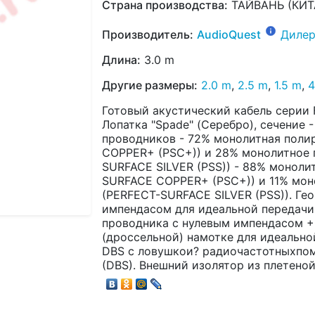
Страна производства:
ТАЙВАНЬ (КИТ
Производитель:
AudioQuest
Дилер
Длина:
3.0 m
Другие размеры:
2.0 m
,
2.5 m
,
1.5 m
,
4
Готовый акустический кабель серии F
Лопатка "Spade" (Серебро), сечение -
проводников - 72% монолитная поли
COPPER+ (PSC+)) и 28% монолитное 
SURFACE SILVER (PSS)) - 88% моноли
SURFACE COPPER+ (PSC+)) и 11% мон
(PERFECT-SURFACE SILVER (PSS)). Гео
импендасом для идеальной передачи 
проводника с нулевым импендасом +
(дроссельной) намотке для идеально
DBS с ловушкои? радиочастотныхпомех
(DBS). Внешний изолятор из плетено