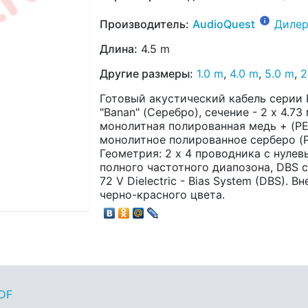
Производитель:
AudioQuest
Дилер
Длина:
4.5 m
Другие размеры:
1.0 m
,
4.0 m
,
5.0 m
,
2
Готовый акустический кабель серии F
"Banan" (Серебро), сечение - 2 x 4.7
монолитная полированная медь + (P
монолитное полированное серберо (P
Геометрия: 2 х 4 проводника с нуле
полного частотного диапозона, DBS 
72 V Dielectric - Bias System (DBS).
черно-красного цвета.
PDF