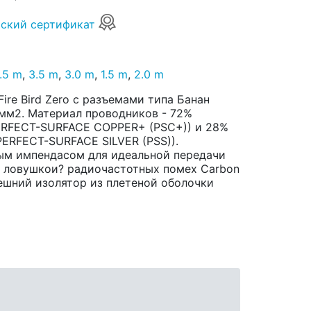
ский сертификат
.5 m
,
3.5 m
,
3.0 m
,
1.5 m
,
2.0 m
ire Bird Zero с разъемами типа Банан
3 мм2. Материал проводников - 72%
ERFECT-SURFACE COPPER+ (PSC+)) и 28%
ERFECT-SURFACE SILVER (PSS)).
вым импендасом для идеальной передачи
с ловушкои? радиочастотных помех Carbon
 Внешний изолятор из плетеной оболочки