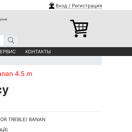
Вход / Регистрация
одные
СЕРВИС
КОНТАКТЫ
anan 4.5 m
су
 OR TREBLE) BANAN
АЙ)