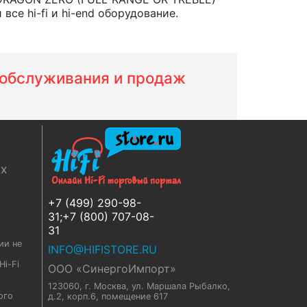
се hi-fi и hi-end оборудование.
м обслуживания и продаж
ях
+7 (499) 290-98-
31;+7 (800) 707-08-
31
ии не
INFO@HIFISTORE.RU
i-Fi
ООО «СинергоИмпорт»
123060, г. Москва
,
ул. Маршала Рыбалко,
ого
д.2, корп.6, помещение 617