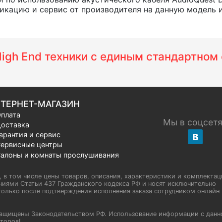
кацию и сервис от производителя на данную модель и в
 High End техники с единым стандартно
ТЕРНЕТ-МАГАЗИН
плата
Мы в соцсет
оставка
арантия и сервис
ервисные центры
алоны и комнаты прослушивания
u, в том числе цены товаров, описания, характеристики и комплектац
иями Статьи 437 Гражданского кодекса РФ и носят исключительно
олько после подтверждения исполнения заказа сотрудником онлайн H
а защищены Законодательством РФ. Использование информации с данн
торов!