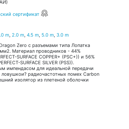
АЙ)
ский сертификат
1.0 m
,
2.0 m
,
4.5 m
,
5.0 m
,
3.0 m
Dragon Zero с разъемами типа Лопатка
73 мм2. Материал проводников - 44%
ERFECT-SURFACE COPPER+ (PSC+)) и 56%
ERFECT-SURFACE SILVER (PSS)).
вым импендасом для идеальной передачи
с ловушкои? радиочастотных помех Carbon
 Внешний изолятор из плетеной оболочки