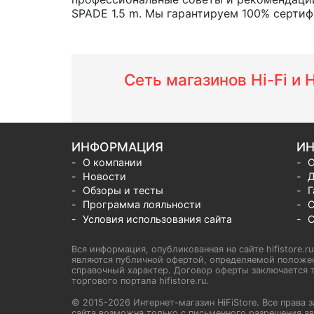
SPADE 1.5 m. Мы гарантируем 100% сертифи
Сеть магазинов Hi-Fi и
ИНФОРМАЦИЯ
ИН
О компании
О
Новости
Д
Обзоры и тесты
Г
Программа лояльности
С
Условия использования сайта
С
Вся информация, опубликованная на сайте hifistore.r
являются публичной офертой, определяемой положен
справочный характер. Договор оферты заключается т
торгового портала hifistore.ru.
© 2015-2026 Интернет-магазин HiFiStore. Все прав
сайта возможна только с письменного разрешения ав