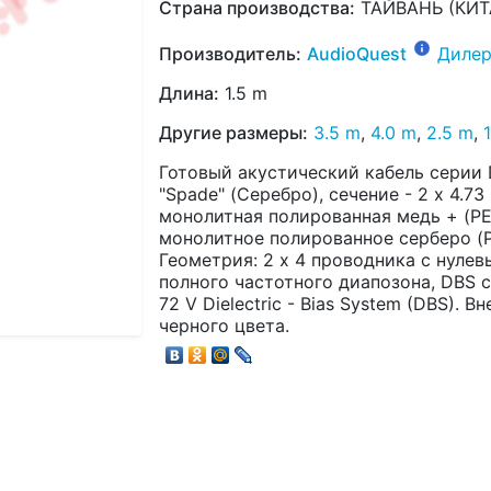
Страна производства:
ТАЙВАНЬ (КИТ
Производитель:
AudioQuest
Дилер
Длина:
1.5 m
Другие размеры:
3.5 m
,
4.0 m
,
2.5 m
,
Готовый акустический кабель серии 
"Spade" (Серебро), сечение - 2 x 4.
монолитная полированная медь + (P
монолитное полированное серберо (P
Геометрия: 2 х 4 проводника с нуле
полного частотного диапозона, DBS 
72 V Dielectric - Bias System (DBS).
черного цвета.