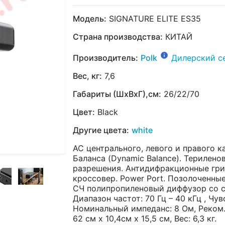
Модель:
SIGNATURE ELITE ES35
Страна производства:
КИТАЙ
Производитель:
Polk
Дилерский с
Вес, кг:
7,6
Габариты (ШхВхГ),см:
26/22/70
Цвет:
Black
Другие цвета:
white
АС центрального, левого и правого 
Баланса (Dynamic Balance). Терилено
разрешения. Антидифракционные гри
кроссовер. Power Port. Позолоченные
СЧ полипропиленовый диффузор со сл
Диапазон частот: 70 Гц – 40 кГц , Чув
Номинальный импеданс: 8 Ом, Реком. 
62 см x 10,4см x 15,5 см, Вес: 6,3 кг.