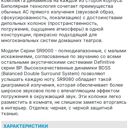
комплекта динамиков на каждой из сторон корпуса.
Биполярная технология сочетает преимущества
обычных АС прямого излучения (звуковой образ,
сфокусированность, локализацию) с достоинствами
дипольных колонок (пространственность,
погружение, ощущение атмосферы) в одной
конструкции, прекрасно подходящей для
многоканальных систем домашних театров.
Модели Серии SR9000 - полнодиапазонные, с малыми
искажениями, согласованные по звучанию со всеми
остальными акустическими системами Definitive
серии BP. Высококачественные динамики BDSS
(Balanced Double Surround System) позволяют
услышать каждую ноту. SR9080 обладает такой
диаграммой излучения, которая обеспечивает более
широкое звуковое поле с впечатляющим эффектом
погружения в окружающий звук. Эти колонки легко
разместить в комнате, не слишком заметно вторгаясь
в интерьер. Отделка: черная, с черной защитной
тканью.
ХАРАКТЕРИСТИКИ