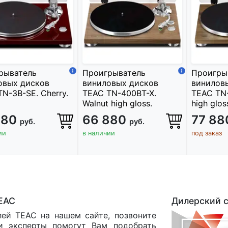
рыватель
Проигрыватель
Проигры
овых дисков
виниловых дисков
винилов
N-3B-SE. Cherry.
TEAC TN-400BT-X.
TEAC TN-
Walnut high gloss.
high glos
880
66 880
77 8
руб.
руб.
ии
в наличии
под заказ
EAC
Дилерский 
ей TEAC на нашем сайте, позвоните
 эксперты помогут Вам подобрать