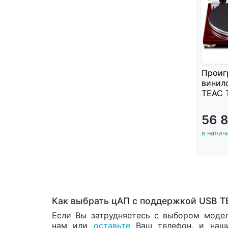
Проиг
винил
TEAC T
56 
в налич
Как выбрать цАП с поддержкой USB T
Если Вы затрудняетесь с выбором модел
нам или
оставьте
Ваш телефон, и наши