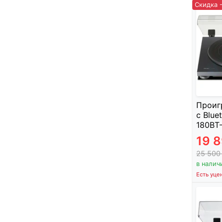
Скидка 
Проиг
с Blue
180BT-
19 
25 50
в налич
Есть уце