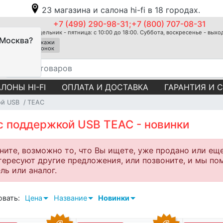
23 магазина и салона hi-fi в 18 городах.
+7 (499) 290-98-31;+7 (800) 707-08-31
Понедельник - пятница: с 10:00 до 18:00. Суббота, воскресенье - вых
 Москва?
Закажи
звонок
ЛОНЫ HI-FI
ОПЛАТА И ДОСТАВКА
ГАРАНТИЯ И 
ой USB
TEAC
с поддержкой USB TEAC - новинки
ните, возможно то, что Вы ищете, уже продано или ещ
тересуют другие предложения, или позвоните, и мы п
ль или аналог.
овать:
Цена
Название
Новинки