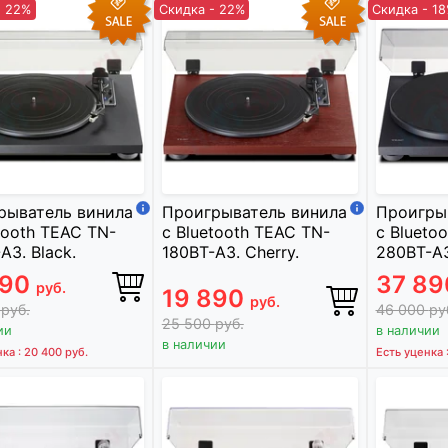
- 22%
Скидка - 22%
Скидка - 1
рыватель винила
Проигрыватель винила
Проигры
tooth TEAC TN-
с Bluetooth TEAC TN-
с Blueto
A3. Black.
180BT-A3. Cherry.
280BT-A3
890
37 8
руб.
19 890
руб.
0
руб.
46 000
ру
25 500
руб.
ии
в наличии
в наличии
нка : 20 400
руб.
Есть уценка 