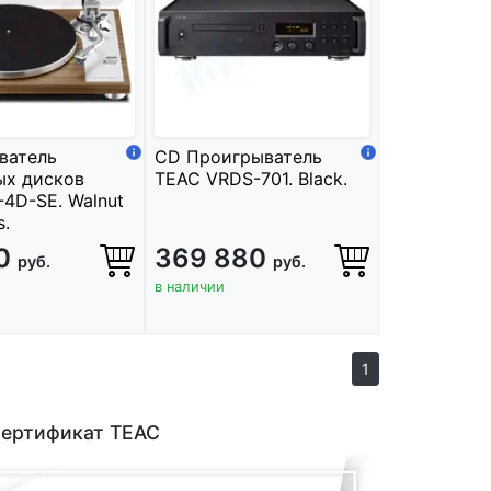
ватель
CD Проигрыватель
ых дисков
TEAC VRDS-701. Black.
4D-SE. Walnut
s.
80
369 880
руб.
руб.
в наличии
1
сертификат TEAC