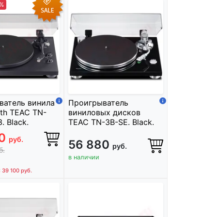
8%
ватель винила
Проигрыватель
oth TEAC TN-
виниловых дисков
. Black.
TEAC TN-3B-SE. Black.
90
руб.
56 880
руб.
б.
в наличии
: 39 100
руб.